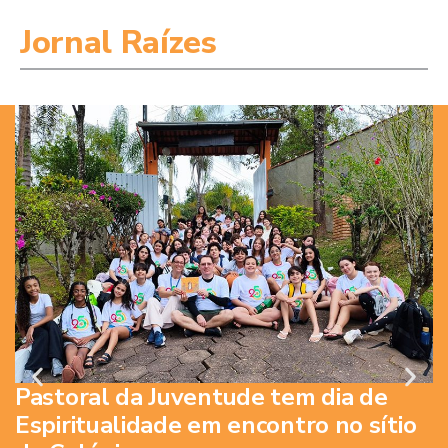
Jornal Raízes
E
I
d
E
e
d
Pastoral da Juventude tem dia de
Espiritualidade em encontro no sítio