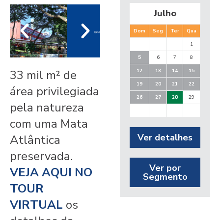
Julho
Dom
Seg
Ter
Qua
Qui
1
2
5
6
7
8
9
33 mil m² de
12
13
14
15
16
19
20
21
22
23
área privilegiada
26
27
28
29
30
pela natureza
com uma Mata
Ver detalhes
Atlântica
preservada.
Ver por
VEJA AQUI NO
Segmento
TOUR
VIRTUAL
os