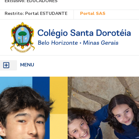
Exclusivo:
EDUCADORES
Ir
Restrito:
Portal ESTUDANTE
Portal SAS
para
o
conteúdo
MENU