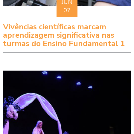
JUN
07
Vivências científicas marcam
aprendizagem significativa nas
turmas do Ensino Fundamental 1