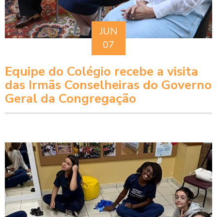
JUN
07
Equipe do Colégio recebe a visita
das Irmãs Conselheiras do Governo
Geral da Congregação