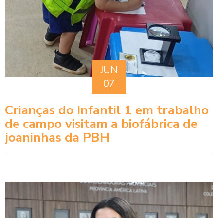
JUN
07
Crianças do Infantil 1 em trabalho
de campo visitam a biofábrica de
joaninhas da PBH