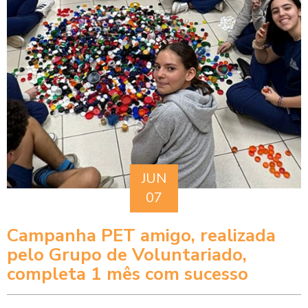
JUN
07
Campanha PET amigo, realizada
pelo Grupo de Voluntariado,
completa 1 mês com sucesso