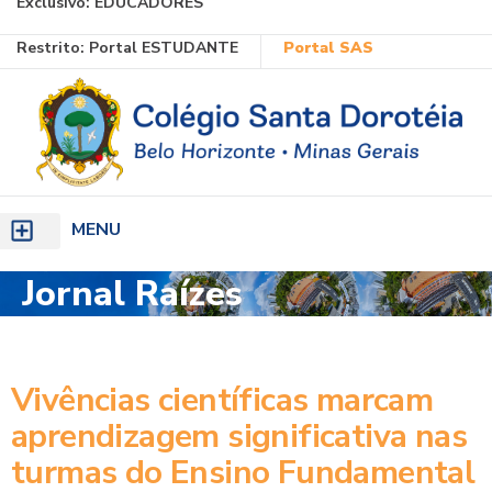
Exclusivo:
EDUCADORES
Ir
Restrito:
Portal ESTUDANTE
Portal SAS
para
o
conteúdo
MENU
Jornal Raízes
Vivências científicas marcam
aprendizagem significativa nas
turmas do Ensino Fundamental