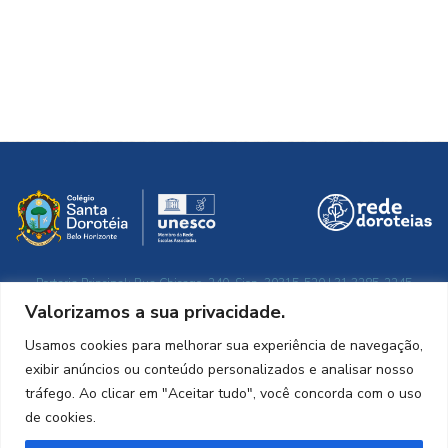
Portaria Principal: Rua Chicago, 240. Sion. 30315-520 | 31.3285-2245
Secretaria: atendimento das 7h30 às 17h | colegio@santadoroteia.com.br
Valorizamos a sua privacidade.
Razão social: Congregação de Santa Doroteia do Brasil – Sul
CNPJ: 03.658.515/0010-62
Usamos cookies para melhorar sua experiência de navegação,
exibir anúncios ou conteúdo personalizados e analisar nosso
tráfego. Ao clicar em "Aceitar tudo", você concorda com o uso
de cookies.
Relat. eSocial
Trabalhar
Conduta ética
Privacidade