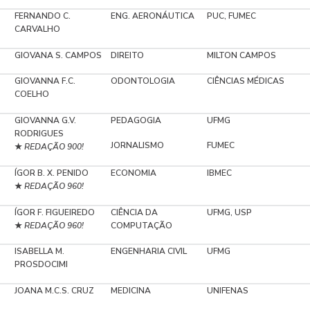
FERNANDO C.
ENG. AERONÁUTICA
PUC, FUMEC
CARVALHO
GIOVANA S. CAMPOS
DIREITO
MILTON CAMPOS
GIOVANNA F.C.
ODONTOLOGIA
CIÊNCIAS MÉDICAS
COELHO
GIOVANNA G.V.
PEDAGOGIA
UFMG
RODRIGUES
JORNALISMO
FUMEC
REDAÇÃO 900!
★
ÍGOR B. X. PENIDO
ECONOMIA
IBMEC
REDAÇÃO 960!
★
ÍGOR F. FIGUEIREDO
CIÊNCIA DA
UFMG, USP
REDAÇÃO 960!
COMPUTAÇÃO
★
ISABELLA M.
ENGENHARIA CIVIL
UFMG
PROSDOCIMI
JOANA M.C.S. CRUZ
MEDICINA
UNIFENAS