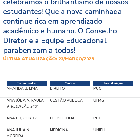
celebramos o brilhantismo de nossos
estudantes! Que a nova caminhada
continue rica em aprendizado
acadêmico e humano. O Conselho
Diretor e a Equipe Educacional
parabenizam a todos!
ÚLTIMA ATUALIZAÇÃO: 23/MARÇO/2026
Estudante
Curso
Instituição
AMANDA B. LIMA
DIREITO
PUC
ANA JÚLIA A. PAULA
GESTÃO PÚBLICA
UFMG
REDAÇÃO 940!
★
ANA F. QUEIROZ
BIOMEDICINA
PUC
ANA JÚLIA N.
MEDICINA
UNIBH
MOREIRA