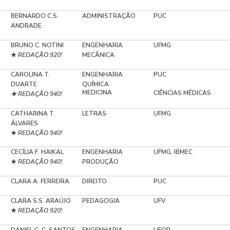
BERNARDO C.S.
ADMINISTRAÇÃO
PUC
ANDRADE
BRUNO C. NOTINI
ENGENHARIA
UFMG
REDAÇÃO 920!
MECÂNICA
★
CAROLINA T.
ENGENHARIA
PUC
DUARTE
QUÍMICA
MEDICINA
CIÊNCIAS MÉDICAS
REDAÇÃO 940!
★
CATHARINA T.
LETRAS
UFMG
ÁLVARES
REDAÇÃO 940!
★
CECÍLIA F. HAIKAL
ENGENHARIA
UFMG, IBMEC
REDAÇÃO 940!
PRODUÇÃO
★
CLARA A. FERREIRA
DIREITO
PUC
CLARA S.S. ARAÚJO
PEDAGOGIA
UFV
REDAÇÃO 920!
★
DANIEL C. C. SANTOS
ENGENHARIA
UFOP