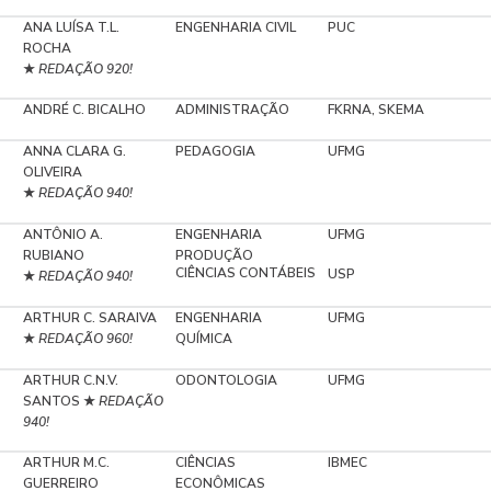
ANA LUÍSA T.L.
ENGENHARIA CIVIL
PUC
ROCHA
REDAÇÃO 920!
★
ANDRÉ C. BICALHO
ADMINISTRAÇÃO
FKRNA, SKEMA
ANNA CLARA G.
PEDAGOGIA
UFMG
OLIVEIRA
REDAÇÃO 940!
★
ANTÔNIO A.
ENGENHARIA
UFMG
RUBIANO
PRODUÇÃO
CIÊNCIAS CONTÁBEIS
USP
REDAÇÃO 940!
★
ARTHUR C. SARAIVA
ENGENHARIA
UFMG
REDAÇÃO 960!
QUÍMICA
★
ARTHUR C.N.V.
ODONTOLOGIA
UFMG
SANTOS
REDAÇÃO
★
940!
ARTHUR M.C.
CIÊNCIAS
IBMEC
GUERREIRO
ECONÔMICAS