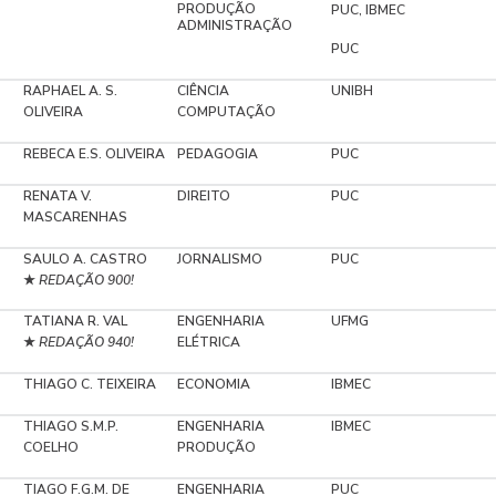
PRODUÇÃO
PUC, IBMEC
ADMINISTRAÇÃO
PUC
RAPHAEL A. S.
CIÊNCIA
UNIBH
OLIVEIRA
COMPUTAÇÃO
REBECA E.S. OLIVEIRA
PEDAGOGIA
PUC
RENATA V.
DIREITO
PUC
MASCARENHAS
SAULO A. CASTRO
JORNALISMO
PUC
REDAÇÃO 900!
★
TATIANA R. VAL
ENGENHARIA
UFMG
REDAÇÃO 940!
ELÉTRICA
★
THIAGO C. TEIXEIRA
ECONOMIA
IBMEC
THIAGO S.M.P.
ENGENHARIA
IBMEC
COELHO
PRODUÇÃO
TIAGO F.G.M. DE
ENGENHARIA
PUC