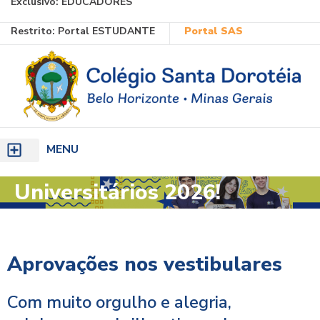
Exclusivo:
EDUCADORES
Ir
Restrito:
Portal ESTUDANTE
Portal SAS
para
o
conteúdo
MENU
Universitários 2026!
Aprovações nos vestibulares
Com muito orgulho e alegria,