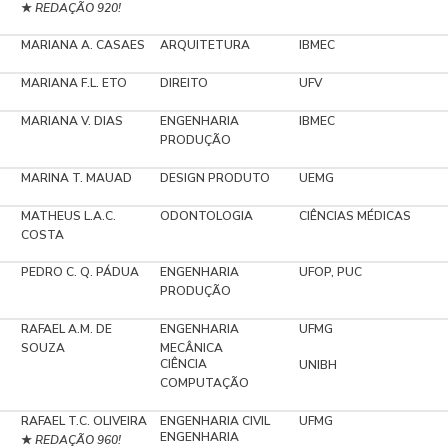
REDAÇÃO 920!
★
MARIANA A. CASAES
ARQUITETURA
IBMEC
MARIANA F.L. ETO
DIREITO
UFV
MARIANA V. DIAS
ENGENHARIA
IBMEC
PRODUÇÃO
MARINA T. MAUAD
DESIGN PRODUTO
UEMG
MATHEUS L.A.C.
ODONTOLOGIA
CIÊNCIAS MÉDICAS
COSTA
PEDRO C. Q. PÁDUA
ENGENHARIA
UFOP, PUC
PRODUÇÃO
RAFAEL A.M. DE
ENGENHARIA
UFMG
SOUZA
MECÂNICA
CIÊNCIA
UNIBH
COMPUTAÇÃO
RAFAEL T.C. OLIVEIRA
ENGENHARIA CIVIL
UFMG
ENGENHARIA
REDAÇÃO 960!
★