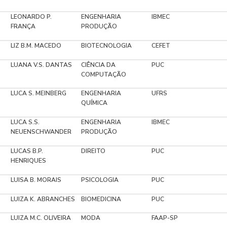
LEONARDO P.
ENGENHARIA
IBMEC
FRANÇA
PRODUÇÃO
LIZ B.M. MACEDO
BIOTECNOLOGIA
CEFET
LUANA V.S. DANTAS
CIÊNCIA DA
PUC
COMPUTAÇÃO
LUCA S. MEINBERG
ENGENHARIA
UFRS
QUÍMICA
LUCA S.S.
ENGENHARIA
IBMEC
NEUENSCHWANDER
PRODUÇÃO
LUCAS B.P.
DIREITO
PUC
HENRIQUES
LUISA B. MORAIS
PSICOLOGIA
PUC
LUIZA K. ABRANCHES
BIOMEDICINA
PUC
LUIZA M.C. OLIVEIRA
MODA
FAAP-SP