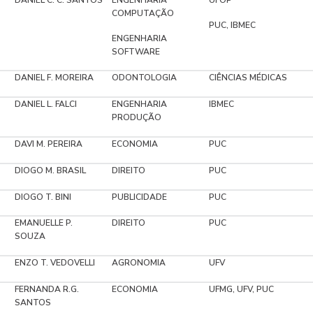
COMPUTAÇÃO
PUC, IBMEC
ENGENHARIA
SOFTWARE
DANIEL F. MOREIRA
ODONTOLOGIA
CIÊNCIAS MÉDICAS
DANIEL L. FALCI
ENGENHARIA
IBMEC
PRODUÇÃO
DAVI M. PEREIRA
ECONOMIA
PUC
DIOGO M. BRASIL
DIREITO
PUC
DIOGO T. BINI
PUBLICIDADE
PUC
EMANUELLE P.
DIREITO
PUC
SOUZA
ENZO T. VEDOVELLI
AGRONOMIA
UFV
FERNANDA R.G.
ECONOMIA
UFMG, UFV, PUC
SANTOS