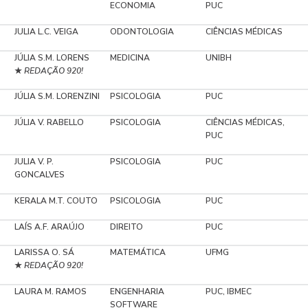
ECONOMIA
PUC
JULIA L.C. VEIGA
ODONTOLOGIA
CIÊNCIAS MÉDICAS
JÚLIA S.M. LORENS
MEDICINA
UNIBH
REDAÇÃO 920!
★
JÚLIA S.M. LORENZINI
PSICOLOGIA
PUC
JÚLIA V. RABELLO
PSICOLOGIA
CIÊNCIAS MÉDICAS,
PUC
JULIA V. P.
PSICOLOGIA
PUC
GONCALVES
KERALA M.T. COUTO
PSICOLOGIA
PUC
LAÍS A.F. ARAÚJO
DIREITO
PUC
LARISSA O. SÁ
MATEMÁTICA
UFMG
REDAÇÃO 920!
★
LAURA M. RAMOS
ENGENHARIA
PUC, IBMEC
SOFTWARE