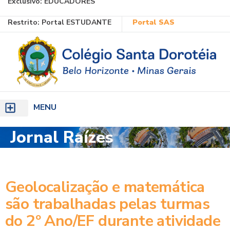
Exclusivo:
EDUCADORES
Ir
Restrito:
Portal ESTUDANTE
Portal SAS
para
o
conteúdo
MENU
Jornal Raízes
Geolocalização e matemática
são trabalhadas pelas turmas
do 2º Ano/EF durante atividade