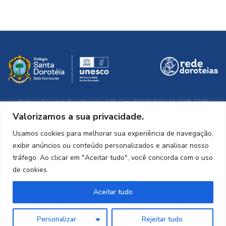
Portaria Principal: Rua Chicago, 240. Sion. 30315-520 | 31.3285-2245
Secretaria: atendimento das 7h30 às 17h | colegio@santadoroteia.com.br
Valorizamos a sua privacidade.
Razão social: Congregação de Santa Doroteia do Brasil – Sul
CNPJ: 03.658.515/0010-62
Usamos cookies para melhorar sua experiência de navegação,
exibir anúncios ou conteúdo personalizados e analisar nosso
tráfego. Ao clicar em "Aceitar tudo", você concorda com o uso
de cookies.
Relat. eSocial
Trabalhar
Conduta ética
Privacidade
Aceitar tudo
Personalizar
Rejeitar tudo
CONGREGAZIONE SUORE DI S. DOROTEA DELLA FRASSINETTI