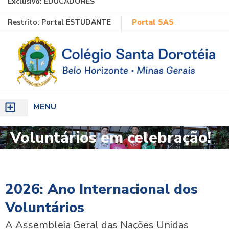
Exclusivo:
EDUCADORES
Ir
Restrito:
Portal ESTUDANTE
Portal SAS
para
o
conteúdo
MENU
Voluntários em celebração!
2026: Ano Internacional dos
Voluntários
A Assembleia Geral das Nações Unidas