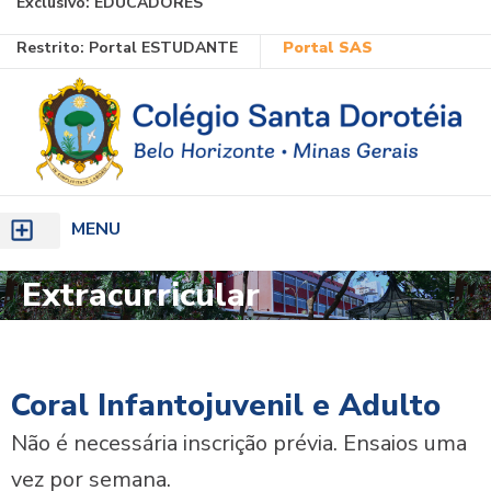
Exclusivo:
EDUCADORES
Ir
Restrito:
Portal ESTUDANTE
Portal SAS
para
o
conteúdo
MENU
Extracurricular
Coral Infantojuvenil e Adulto
Não é necessária inscrição prévia.
Ensaios uma
vez por semana.