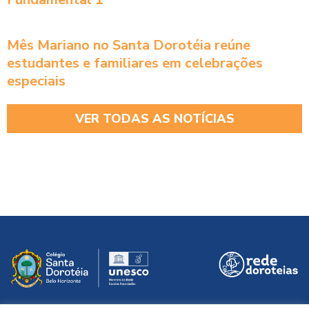
Mês Mariano no Santa Dorotéia reúne
estudantes e familiares em celebrações
especiais
VER TODAS AS NOTÍCIAS